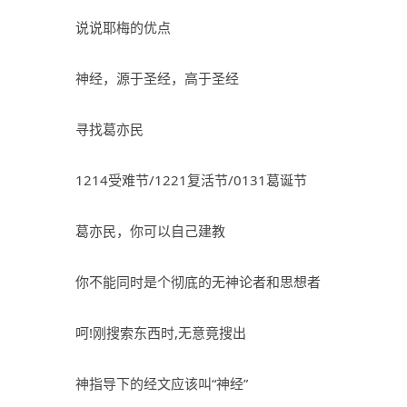
说说耶梅的优点
神经，源于圣经，高于圣经
寻找葛亦民
1214受难节/1221复活节/0131葛诞节
葛亦民，你可以自己建教
你不能同时是个彻底的无神论者和思想者
呵!刚搜索东西时,无意竟搜出
神指导下的经文应该叫“神经”