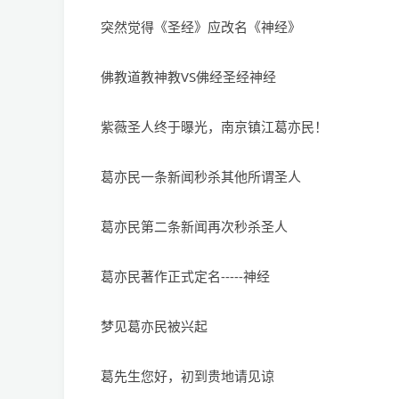
突然觉得《圣经》应改名《神经》
佛教道教神教VS佛经圣经神经
紫薇圣人终于曝光，南京镇江葛亦民！
葛亦民一条新闻秒杀其他所谓圣人
葛亦民第二条新闻再次秒杀圣人
葛亦民著作正式定名-----神经
梦见葛亦民被兴起
葛先生您好，初到贵地请见谅