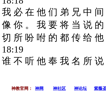
18:18
我 必 在 他 们 弟 兄 中 间
像 你 。 我 要 将 当 说 的
切 所 吩 咐 的 都 传 给 
18:19
谁 不 听 他 奉 我 名 所 说